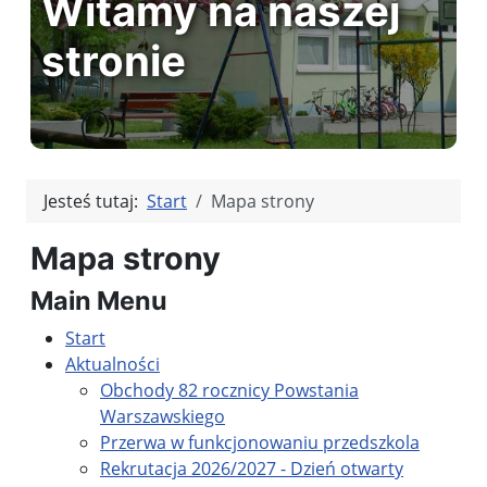
Witamy na naszej
stronie
Jesteś tutaj:
Start
Mapa strony
Mapa strony
Main Menu
Start
Aktualności
Obchody 82 rocznicy Powstania
Warszawskiego
Przerwa w funkcjonowaniu przedszkola
Rekrutacja 2026/2027 - Dzień otwarty