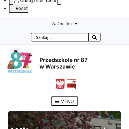
Odstęp liter
100
%
Reset
Przejdź
Przejdź
Przejdź
Przejdź
Ważne linki
Szukaj
do
do
do
do
treści
menu
wyszukiwarki
mapy
Przedszkole nr 87
głównej
nawigacyjnego
strony
w Warszawie
MENU