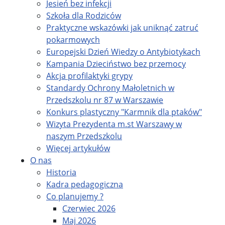
Jesień bez infekcji
Szkoła dla Rodziców
Praktyczne wskazówki jak uniknąć zatruć
pokarmowych
Europejski Dzień Wiedzy o Antybiotykach
Kampania Dzieciństwo bez przemocy
Akcja profilaktyki grypy
Standardy Ochrony Małoletnich w
Przedszkolu nr 87 w Warszawie
Konkurs plastyczny "Karmnik dla ptaków"
Wizyta Prezydenta m.st Warszawy w
naszym Przedszkolu
Więcej artykułów
O nas
Historia
Kadra pedagogiczna
Co planujemy ?
Czerwiec 2026
Maj 2026