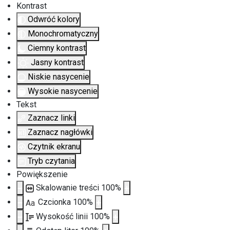
Kontrast
Odwróć kolory
Monochromatyczny
Ciemny kontrast
Jasny kontrast
Niskie nasycenie
Wysokie nasycenie
Tekst
Zaznacz linki
Zaznacz nagłówki
Czytnik ekranu
Tryb czytania
Powiększenie
Skalowanie treści
100
%
Czcionka
100
%
Aa
Wysokość linii
100
%